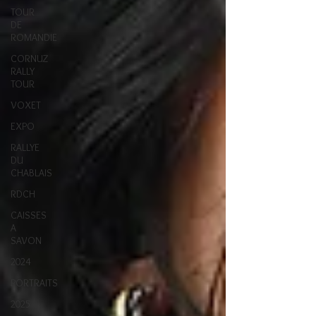
TOUR
DE
ROMANDIE
CORNUZ
RALLY
TOUR
VOXET
EXPO
RALLYE
DU
CHABLAIS
RDCH
CAISSES
A
SAVON
2024
PORTRAITS
2025