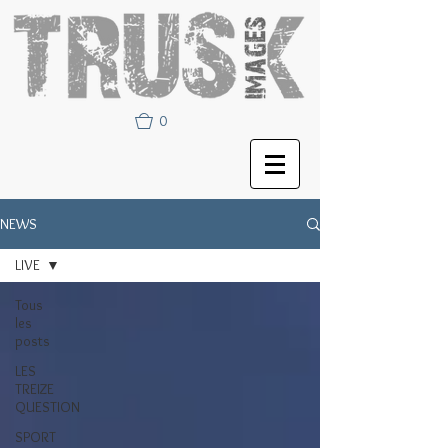
0
NEWS
LIVE
Tous
les
posts
LES
TREIZE
QUESTION
SPORT