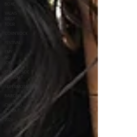
BOXE
VALAIS
RALLY
TOUR
CORN'ROCK
FESTIVAL
EMY
NO
JOKE
SUMMERSIDE
FESTIVAL
SUPERMOTARD
BALLONS
CHATEAU
D'OEX
2026