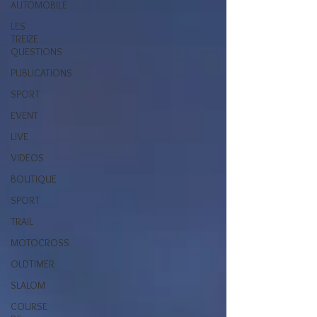
AUTOMOBILE
LES
TREIZE
QUESTIONS
PUBLICATIONS
SPORT
EVENT
LIVE
VIDEOS
BOUTIQUE
SPORT
TRAIL
MOTOCROSS
OLDTIMER
SLALOM
COURSE