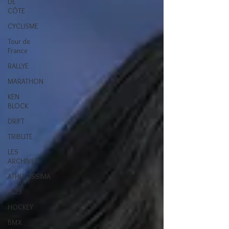
DE
CÔTE
CYCLISME
Tour de
France
RALLYE
MARATHON
KEN
BLOCK
DRIFT
TRIBUTE
LES
ARCHIVES
ATHLETISSIMA
2023
HOCKEY
BMX