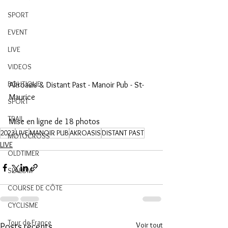
SPORT
EVENT
LIVE
VIDEOS
BOUTIQUE
Akroasis & Distant Past - Manoir Pub - St-
Maurice
SPORT
TRAIL
Mise en ligne de 18 photos
2023
LIVE
MANOIR PUB
AKROASIS
DISTANT PAST
MOTOCROSS
LIVE
OLDTIMER
SLALOM
COURSE DE CÔTE
CYCLISME
Tour de France
Voir tout
Posts récents