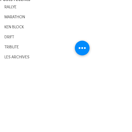
RALLYE
MARATHON
KEN BLOCK
DRIFT
TRIBUTE
LES ARCHIVES
ATHLETISSIMA
2023
HOCKEY
BMX
TOUR DE ROMANDIE
CORNUZ RALLY TOUR
Commentaires
VOXET