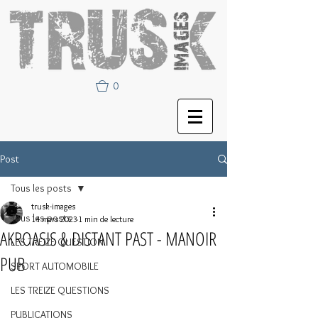
0
Post
Tous les posts
trusk-images
Tous les posts
14 mars 2023
1 min de lecture
AKROASIS & DISTANT PAST - MANOIR
LES TREIZE QUESTION
PUB
SPORT AUTOMOBILE
LES TREIZE QUESTIONS
PUBLICATIONS