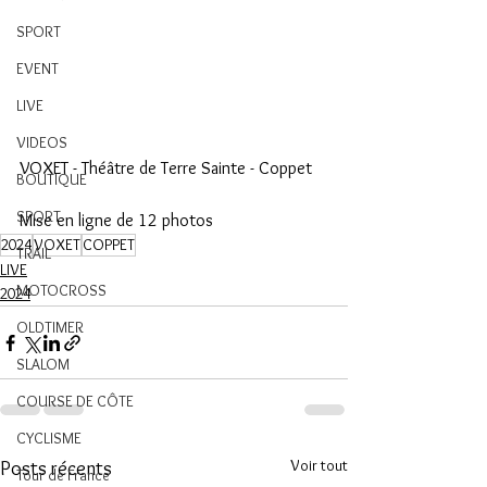
SPORT
EVENT
LIVE
VIDEOS
VOXET - Théâtre de Terre Sainte - Coppet
BOUTIQUE
SPORT
Mise en ligne de 12 photos
2024
VOXET
COPPET
TRAIL
LIVE
MOTOCROSS
2024
OLDTIMER
SLALOM
COURSE DE CÔTE
CYCLISME
Voir tout
Posts récents
Tour de France