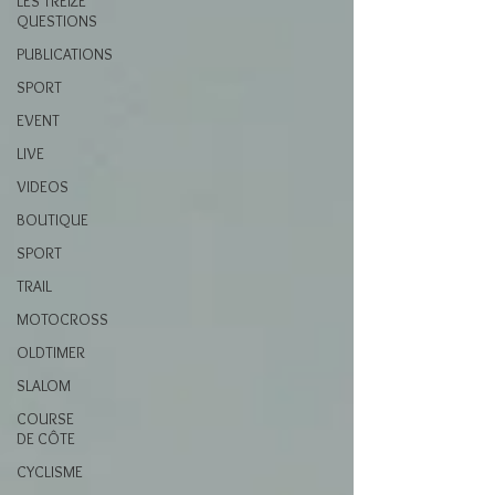
LES TREIZE
QUESTIONS
PUBLICATIONS
SPORT
EVENT
LIVE
VIDEOS
BOUTIQUE
SPORT
TRAIL
MOTOCROSS
OLDTIMER
SLALOM
COURSE
DE CÔTE
CYCLISME