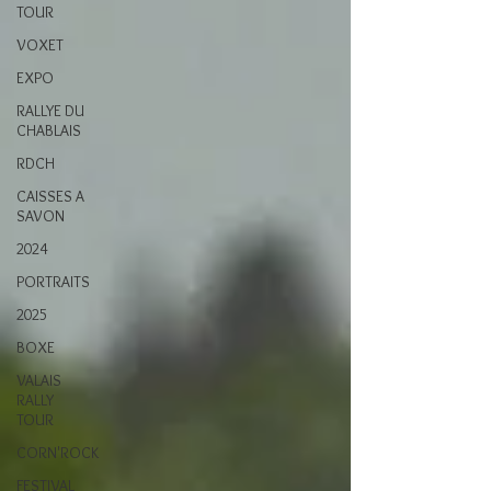
TOUR
VOXET
EXPO
RALLYE DU
CHABLAIS
RDCH
CAISSES A
SAVON
2024
PORTRAITS
2025
BOXE
VALAIS
RALLY
TOUR
CORN'ROCK
FESTIVAL