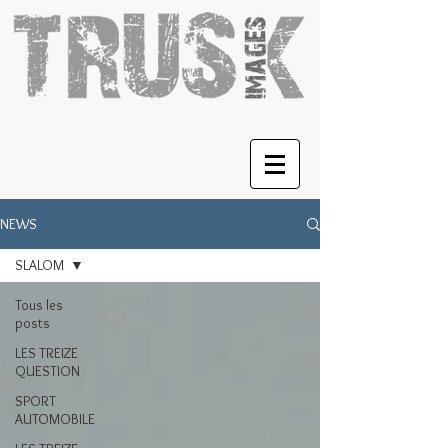
NEWS
SLALOM
Tous les
posts
LES TREIZE
QUESTION
SPORT
AUTOMOBILE