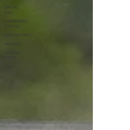
EMY NO
JOKE
SUMMERSIDE
FESTIVAL
SUPERMOTARD
BALLONS
CHATEAU
D'OEX
2026