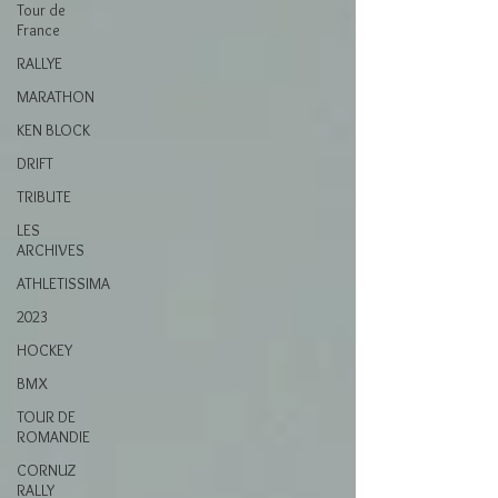
Tour de
France
RALLYE
MARATHON
KEN BLOCK
DRIFT
TRIBUTE
LES
ARCHIVES
ATHLETISSIMA
2023
HOCKEY
BMX
TOUR DE
ROMANDIE
CORNUZ
RALLY