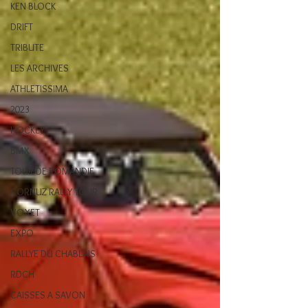
KEN BLOCK
DRIFT
TRIBUTE
LES ARCHIVES
ATHLETISSIMA
2023
HOCKEY
BMX
TOUR DE ROMANDIE
CORNUZ RALLY TOUR
VOXET
EXPO
RALLYE DU CHABLAIS
RDCH
CAISSES A SAVON