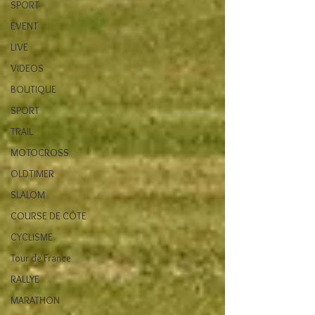
SPORT
EVENT
LIVE
VIDEOS
BOUTIQUE
SPORT
TRAIL
MOTOCROSS
OLDTIMER
SLALOM
COURSE DE CÔTE
CYCLISME
Tour de France
RALLYE
MARATHON