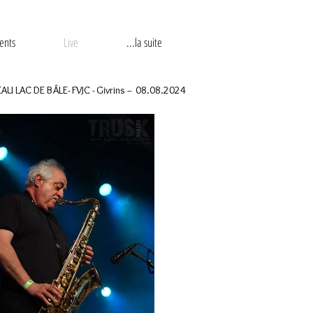
ents
Live
...la suite
EAU LAC DE BÂLE- FVJC - Givrins -- 08.08.2024