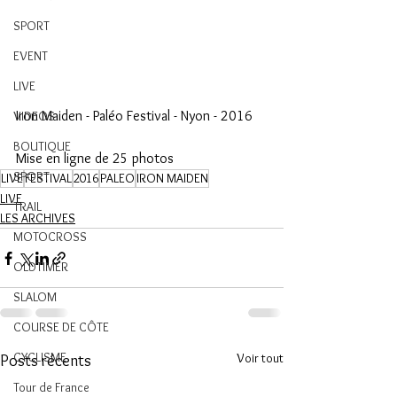
SPORT
EVENT
LIVE
Iron Maiden - Paléo Festival - Nyon - 2016
VIDEOS
BOUTIQUE
Mise en ligne de 25 photos
SPORT
LIVE
FESTIVAL
2016
PALEO
IRON MAIDEN
LIVE
TRAIL
LES ARCHIVES
MOTOCROSS
OLDTIMER
SLALOM
COURSE DE CÔTE
CYCLISME
Voir tout
Posts récents
Tour de France