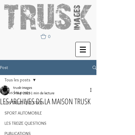
0
Post
Tous les posts
trusk-images
Tous les posts
5 févr. 2023
1 min de lecture
LES ARCHIVES DE LA MAISON TRUSK
LES TREIZE QUESTION
SPORT AUTOMOBILE
LES TREIZE QUESTIONS
PUBLICATIONS