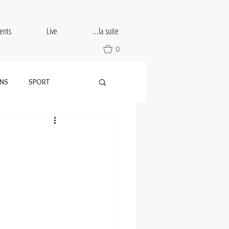
ents
Live
...la suite
0
ONS
SPORT
SLALOM
DRIFT
TRIBUTE
UZ RALLY TOUR