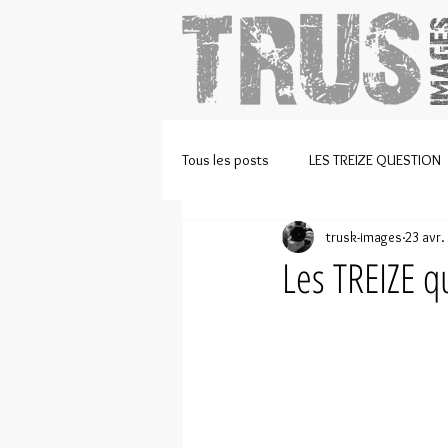
Tous les posts
LES TREIZE QUESTION
trusk-images
23 avr.
EVENT
LIVE
VIDEOS
Les TREIZE 
COURSE DE CÔTE
CYCLISME
LES ARCHIVES
ATHLETISSIMA