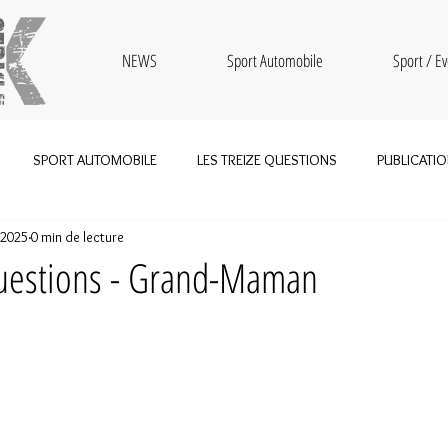
NEWS
Sport Automobile
Sport / Ev
SPORT AUTOMOBILE
LES TREIZE QUESTIONS
PUBLICATI
 2025
0 min de lecture
BOUTIQUE
SPORT
TRAIL
MOTOCROSS
OLDTIMER
questions - Grand-Maman
Tour de France
RALLYE
MARATHON
KEN BLOCK
2023
HOCKEY
BMX
TOUR DE ROMANDIE
CORN