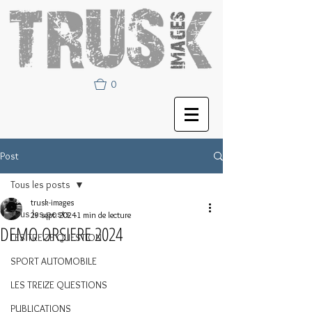
0
Post
Tous les posts
trusk-images
Tous les posts
29 sept. 2024
1 min de lecture
DEMO ORSIERE 2024
LES TREIZE QUESTION
SPORT AUTOMOBILE
LES TREIZE QUESTIONS
PUBLICATIONS