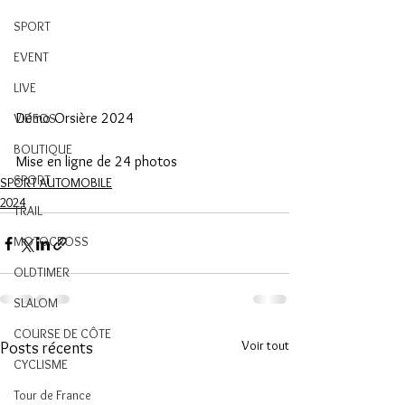
SPORT
EVENT
LIVE
Démo Orsière 2024 
VIDEOS
BOUTIQUE
Mise en ligne de 24 photos
SPORT
SPORT AUTOMOBILE
2024
TRAIL
MOTOCROSS
OLDTIMER
SLALOM
COURSE DE CÔTE
Voir tout
Posts récents
CYCLISME
Tour de France