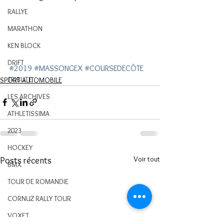
RALLYE
MARATHON
KEN BLOCK
DRIFT
#2019
#MASSONGEX
#COURSEDECÔTE
TRIBUTE
SPORT AUTOMOBILE
LES ARCHIVES
ATHLETISSIMA
2023
HOCKEY
Voir tout
Posts récents
BMX
TOUR DE ROMANDIE
CORNUZ RALLY TOUR
VOXET