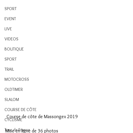
SPORT
EVENT
LIVE
VIDEOS
BOUTIQUE
SPORT
TRAIL
MOTOCROSS
OLDTIMER
SLALOM
COURSE DE CÔTE
 Course de côte de Massongex 2019
CYCLISME
Tour de France
Mise en ligne de 36 photos