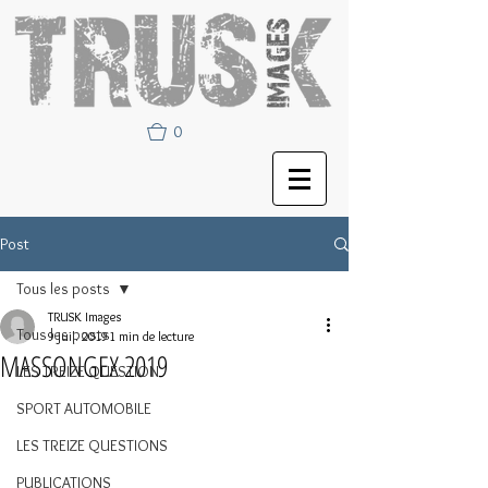
0
Post
Tous les posts
TRUSK Images
Tous les posts
9 juil. 2019
1 min de lecture
MASSONGEX 2019
LES TREIZE QUESTION
SPORT AUTOMOBILE
LES TREIZE QUESTIONS
PUBLICATIONS