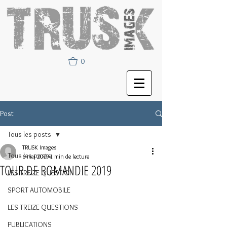
0
Post
Tous les posts
TRUSK Images
Tous les posts
6 mai 2019
1 min de lecture
TOUR DE ROMANDIE 2019
LES TREIZE QUESTION
SPORT AUTOMOBILE
LES TREIZE QUESTIONS
PUBLICATIONS