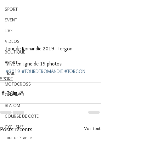
SPORT
EVENT
LIVE
VIDEOS
Tour de Romandie 2019 - Torgon
BOUTIQUE
SPORT
Mise en ligne de 19 photos
#2019
#TOURDEROMANDIE
#TORGON
TRAIL
SPORT
MOTOCROSS
OLDTIMER
SLALOM
COURSE DE CÔTE
CYCLISME
Voir tout
Posts récents
Tour de France