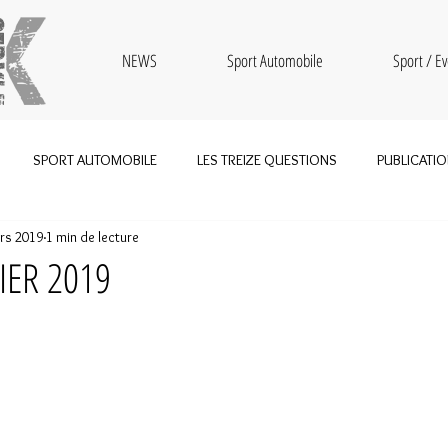
NEWS
Sport Automobile
Sport / Ev
SPORT AUTOMOBILE
LES TREIZE QUESTIONS
PUBLICATI
rs 2019
1 min de lecture
BOUTIQUE
SPORT
TRAIL
MOTOCROSS
OLDTIMER
IER 2019
Tour de France
RALLYE
MARATHON
KEN BLOCK
2023
HOCKEY
BMX
TOUR DE ROMANDIE
CORN