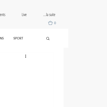
ents
Live
...la suite
0
ONS
SPORT
SLALOM
DRIFT
TRIBUTE
UZ RALLY TOUR