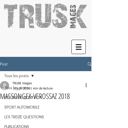
Post
Tous les posts
TRUSK Images
Tous les posts
10 juil. 2018
1 min de lecture
MASSONGEX-VEROSSAZ 2018
LES TREIZE QUESTION
SPORT AUTOMOBILE
LES TREIZE QUESTIONS
PUBLICATIONS