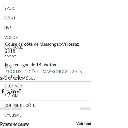
SPORT
EVENT
LIVE
VIDEOS
Couse de côte de Massongex-Vérossaz 
BOUTIQUE
2018
SPORT
Mise en ligne de 14 photos
TRAIL
#COURSEDECÔTE
#MASSONGEX
#2018
MOTOCROSS
SPORT AUTOMOBILE
OLDTIMER
SLALOM
COURSE DE CÔTE
CYCLISME
Voir tout
Posts récents
Tour de France