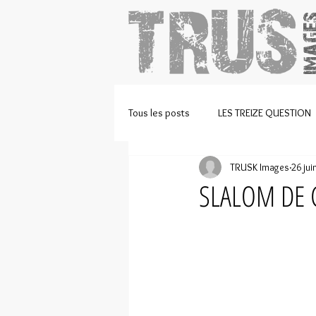
Tous les posts
LES TREIZE QUESTION
TRUSK Images
26 jui
EVENT
LIVE
VIDEOS
SLALOM DE
COURSE DE CÔTE
CYCLISME
LES ARCHIVES
ATHLETISSIMA