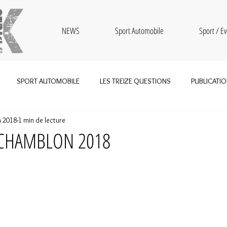
NEWS
Sport Automobile
Sport / Ev
SPORT AUTOMOBILE
LES TREIZE QUESTIONS
PUBLICATI
n 2018
1 min de lecture
BOUTIQUE
SPORT
TRAIL
MOTOCROSS
OLDTIMER
 CHAMBLON 2018
Tour de France
RALLYE
MARATHON
KEN BLOCK
2023
HOCKEY
BMX
TOUR DE ROMANDIE
CORN