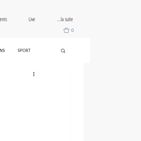
ents
Live
...la suite
0
ONS
SPORT
SLALOM
DRIFT
TRIBUTE
UZ RALLY TOUR