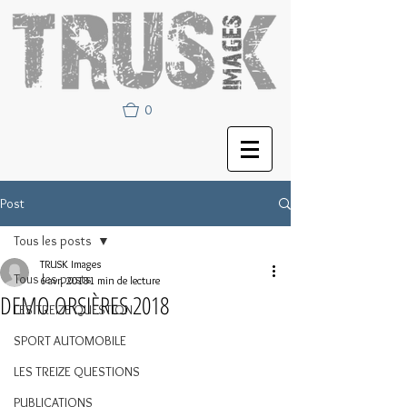
0
Post
Tous les posts
TRUSK Images
Tous les posts
6 avr. 2018
1 min de lecture
DEMO ORSIÈRES 2018
LES TREIZE QUESTION
SPORT AUTOMOBILE
LES TREIZE QUESTIONS
PUBLICATIONS