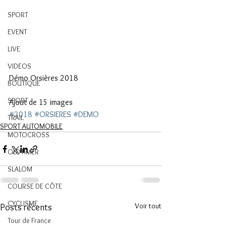
SPORT
EVENT
LIVE
VIDEOS
Démo Orsières 2018
BOUTIQUE
SPORT
Ajout de 15 images
#2018
#ORSIERES
#DEMO
TRAIL
SPORT AUTOMOBILE
MOTOCROSS
OLDTIMER
SLALOM
COURSE DE CÔTE
CYCLISME
Voir tout
Posts récents
Tour de France